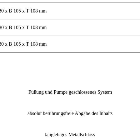
80 x B 105 x T 108 mm
80 x B 105 x T 108 mm
80 x B 105 x T 108 mm
Füllung und Pumpe geschlossenes System
absolut berührungsfreie Abgabe des Inhalts
langlebiges Metallschloss