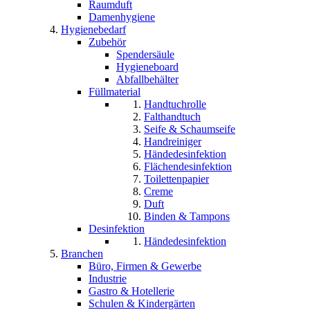
Raumduft
Damenhygiene
Hygienebedarf
Zubehör
Spendersäule
Hygieneboard
Abfallbehälter
Füllmaterial
Handtuchrolle
Falthandtuch
Seife & Schaumseife
Handreiniger
Händedesinfektion
Flächendesinfektion
Toilettenpapier
Creme
Duft
Binden & Tampons
Desinfektion
Händedesinfektion
Branchen
Büro, Firmen & Gewerbe
Industrie
Gastro & Hotellerie
Schulen & Kindergärten