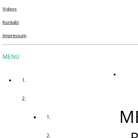
Videos
Kontakt
Impressum
MENU
STARTSEITE
UNSER SERVICE
M
LÖSUNGEN FÜR SIE
..
RUNDUM SORGLOS PAKET