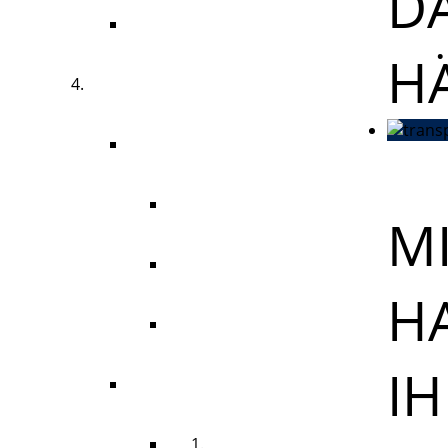
D
DAMENHYGIENE
HÄ
HYGIENEBEDARF
ZUBEHÖR
SPENDERSÄULE
M
HYGIENEBOARD
H
ABFALLBEHÄLTER
I
FÜLLMATERIAL
HANDTUCHROLLE