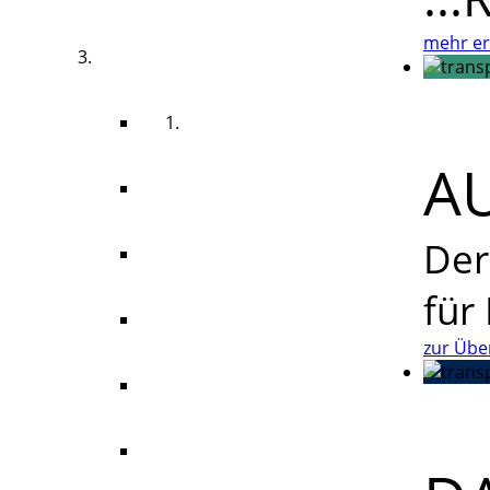
mehr er
HYGIENESPENDER
HAUTTROCKNUNG
A
HAUTREINIGUNG
Der
DESINFEKTION
für
PFLEGE & SCHUTZ
zur Über
TOILETTENPAPIER
RAUMDUFT